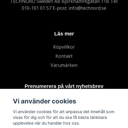
TECHNORD Sweden AB Björkhamregatan 11B Tel:
010-101 01 57 E-post:
info@technord.se
Läs mer
Köpvillkor
Kontakt
Varumärken
Prenumerera på vårt nyhetsbrev
Vi använder cookies
Prenumerera
Vi använder cookies för att anpassa det innehåll som
visas för dig och för att du ska få bästa tänkbara
upplevelse när du handlar hos oss.