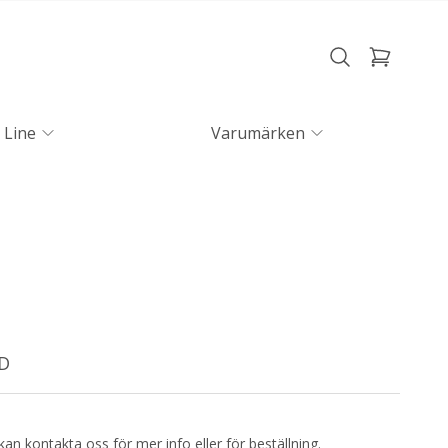
 Line
Varumärken
RD
kan kontakta oss för mer info eller för beställning.