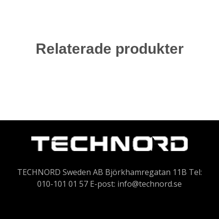
Relaterade produkter
TECHNORD Sweden AB Björkhamregatan 11B Tel:
010-101 01 57 E-post:
info@technord.se