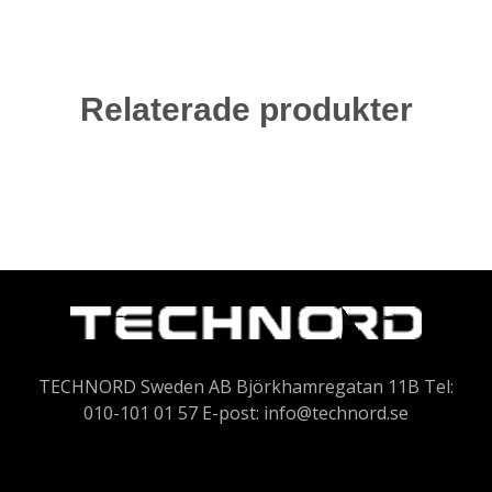
Relaterade produkter
TECHNORD Sweden AB Björkhamregatan 11B Tel:
010-101 01 57 E-post:
info@technord.se