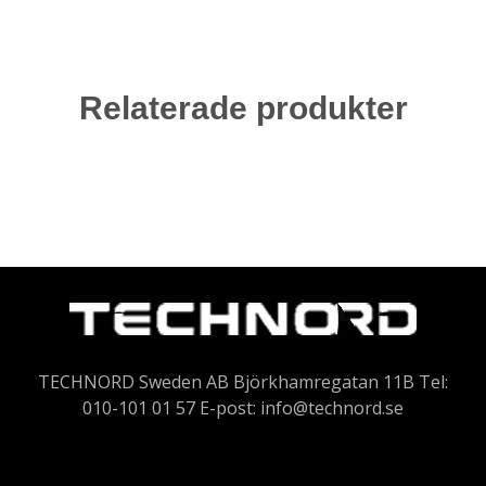
Relaterade produkter
TECHNORD Sweden AB Björkhamregatan 11B Tel:
010-101 01 57 E-post:
info@technord.se