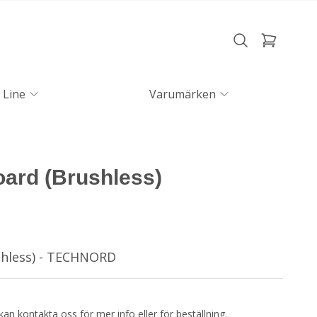
 Line
Varumärken
ard (Brushless)
shless) - TECHNORD
kan kontakta oss för mer info eller för beställning.