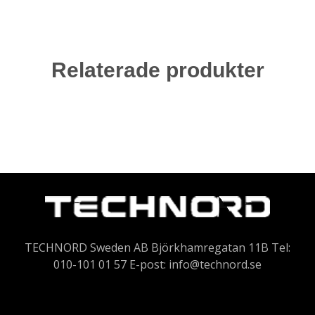
Relaterade produkter
TECHNORD Sweden AB Björkhamregatan 11B Tel:
010-101 01 57 E-post:
info@technord.se