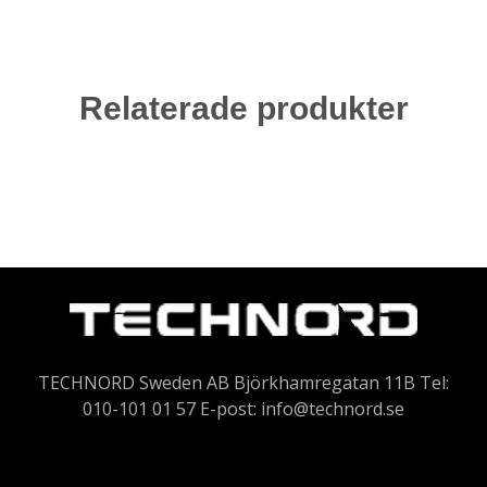
Relaterade produkter
TECHNORD Sweden AB Björkhamregatan 11B Tel:
010-101 01 57 E-post:
info@technord.se