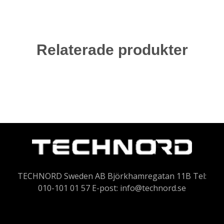
Relaterade produkter
TECHNORD Sweden AB Björkhamregatan 11B Tel:
010-101 01 57 E-post:
info@technord.se