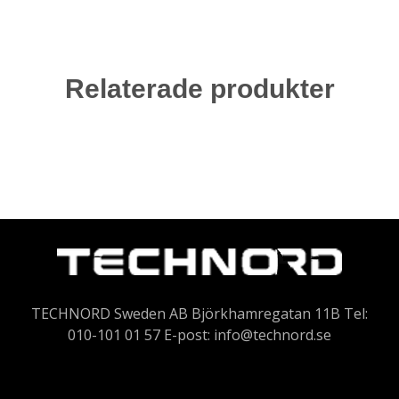
Relaterade produkter
TECHNORD Sweden AB Björkhamregatan 11B Tel:
010-101 01 57 E-post:
info@technord.se