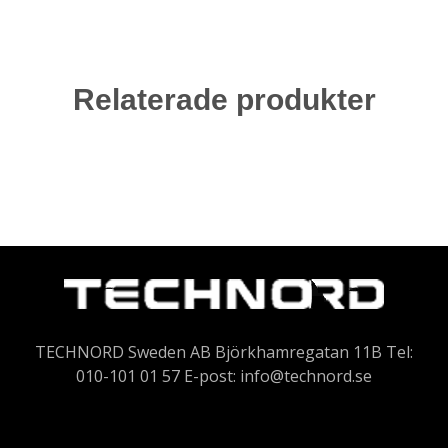
Relaterade produkter
TECHNORD Sweden AB Björkhamregatan 11B Tel:
010-101 01 57 E-post:
info@technord.se