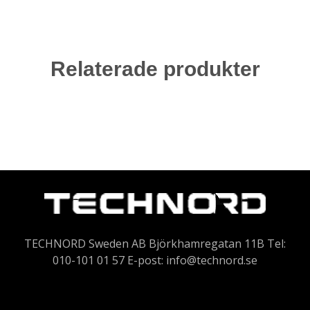
Relaterade produkter
TECHNORD Sweden AB Björkhamregatan 11B Tel:
010-101 01 57 E-post:
info@technord.se