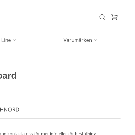
 Line
Varumärken
oard
ECHNORD
kan kontakta oss för mer info eller för beställning.