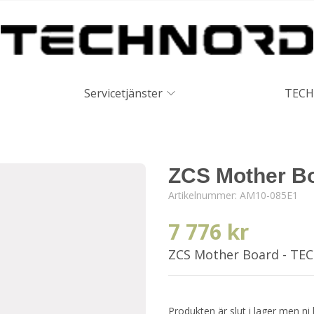
Servicetjänster
TECH
ZCS Mother B
Artikelnummer:
AM10-085E1
7 776 kr
ZCS Mother Board - T
Produkten är slut i lager men ni 