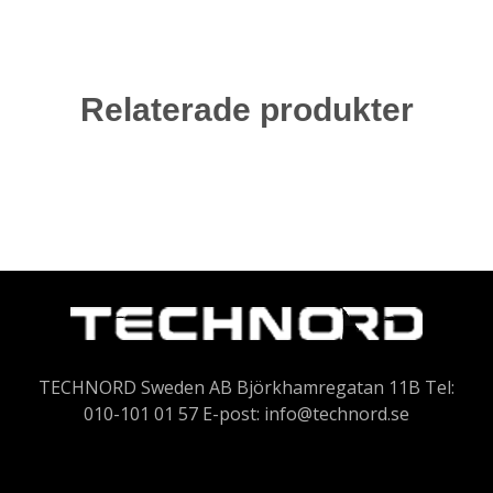
Relaterade produkter
TECHNORD Sweden AB Björkhamregatan 11B Tel:
010-101 01 57 E-post:
info@technord.se