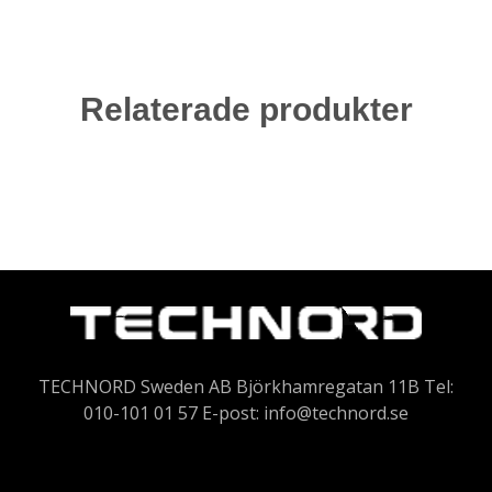
Relaterade produkter
TECHNORD Sweden AB Björkhamregatan 11B Tel:
010-101 01 57 E-post:
info@technord.se