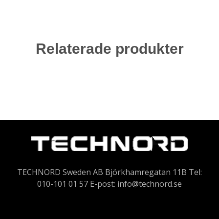
Relaterade produkter
TECHNORD Sweden AB Björkhamregatan 11B Tel:
010-101 01 57 E-post:
info@technord.se