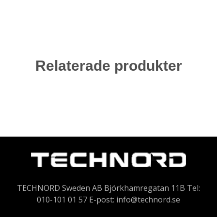
Relaterade produkter
TECHNORD Sweden AB Björkhamregatan 11B Tel:
010-101 01 57 E-post:
info@technord.se