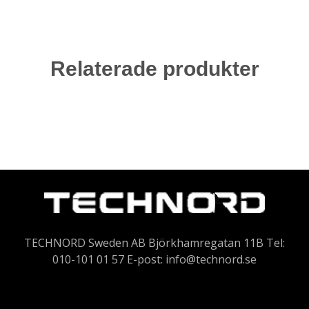
Relaterade produkter
TECHNORD Sweden AB Björkhamregatan 11B Tel:
010-101 01 57 E-post:
info@technord.se