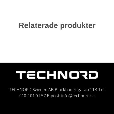
Relaterade produkter
TECHNORD Sweden AB Björkhamregatan 11B Tel:
010-101 01 57 E-post:
info@technord.se