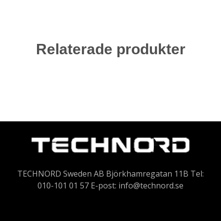
Relaterade produkter
TECHNORD Sweden AB Björkhamregatan 11B Tel:
010-101 01 57 E-post:
info@technord.se