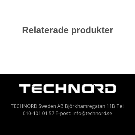
Relaterade produkter
TECHNORD Sweden AB Björkhamregatan 11B Tel:
010-101 01 57 E-post:
info@technord.se