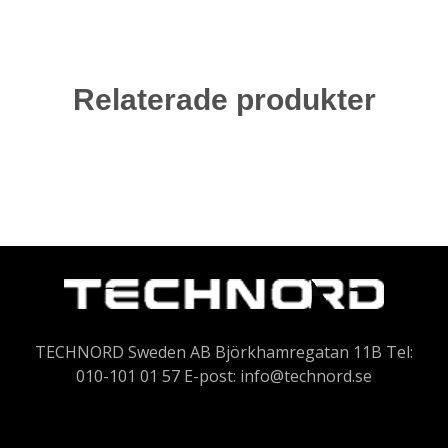
Relaterade produkter
TECHNORD Sweden AB Björkhamregatan 11B Tel:
010-101 01 57 E-post:
info@technord.se