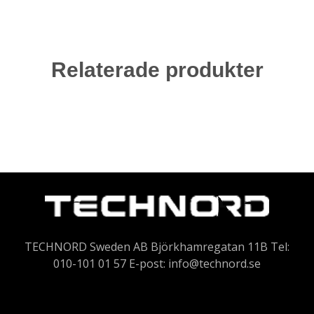
Relaterade produkter
TECHNORD Sweden AB Björkhamregatan 11B Tel:
010-101 01 57 E-post:
info@technord.se