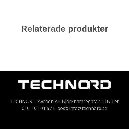
Relaterade produkter
TECHNORD Sweden AB Björkhamregatan 11B Tel:
010-101 01 57 E-post:
info@technord.se