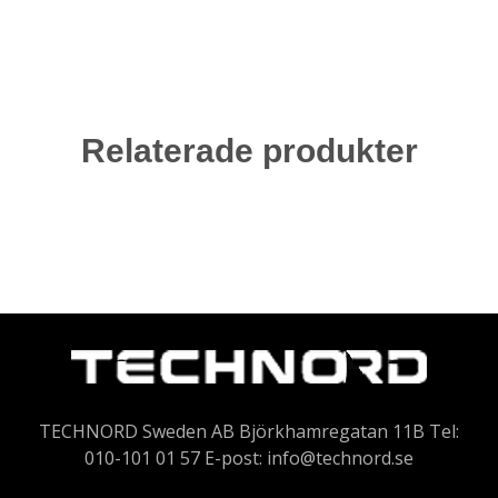
Relaterade produkter
TECHNORD Sweden AB Björkhamregatan 11B Tel:
010-101 01 57 E-post:
info@technord.se