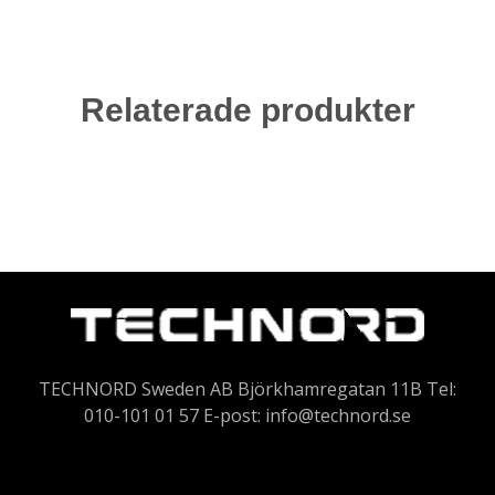
Relaterade produkter
TECHNORD Sweden AB Björkhamregatan 11B Tel:
010-101 01 57 E-post:
info@technord.se