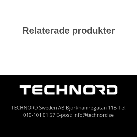
Relaterade produkter
TECHNORD Sweden AB Björkhamregatan 11B Tel:
010-101 01 57 E-post:
info@technord.se