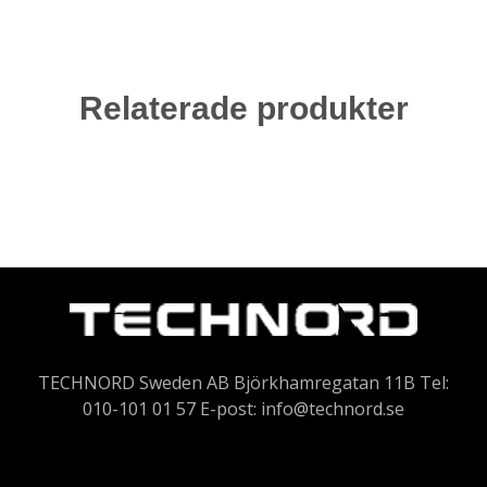
Relaterade produkter
TECHNORD Sweden AB Björkhamregatan 11B Tel:
010-101 01 57 E-post:
info@technord.se