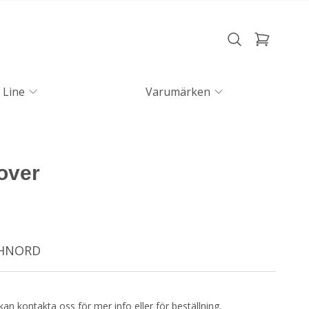
 Line
Varumärken
over
CHNORD
kan kontakta oss för mer info eller för beställning.