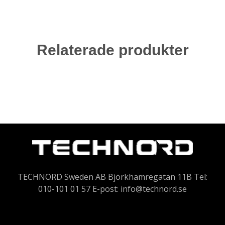
Relaterade produkter
TECHNORD Sweden AB Björkhamregatan 11B Tel:
010-101 01 57 E-post:
info@technord.se