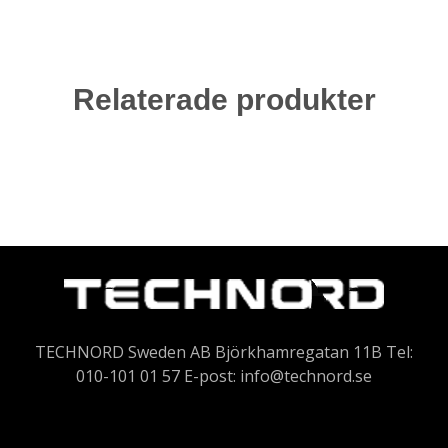
Relaterade produkter
TECHNORD Sweden AB Björkhamregatan 11B Tel:
010-101 01 57 E-post:
info@technord.se