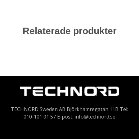
Relaterade produkter
TECHNORD Sweden AB Björkhamregatan 11B Tel:
010-101 01 57 E-post:
info@technord.se