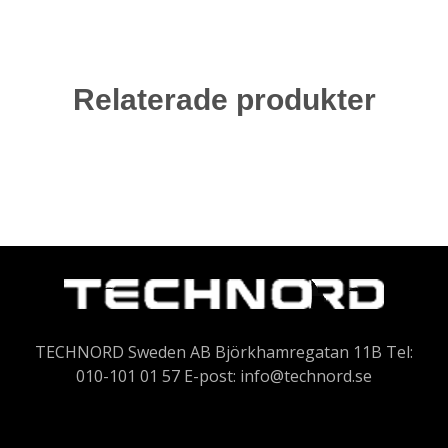
Relaterade produkter
TECHNORD Sweden AB Björkhamregatan 11B Tel:
010-101 01 57 E-post:
info@technord.se