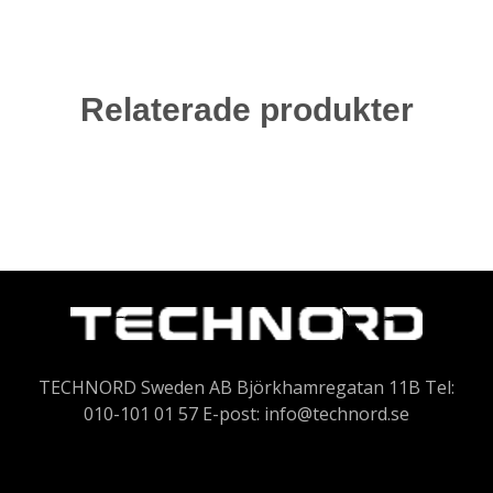
Relaterade produkter
TECHNORD Sweden AB Björkhamregatan 11B Tel:
010-101 01 57 E-post:
info@technord.se