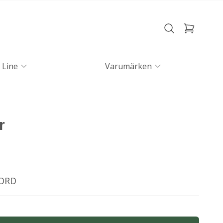
 Line
Varumärken
r
NORD