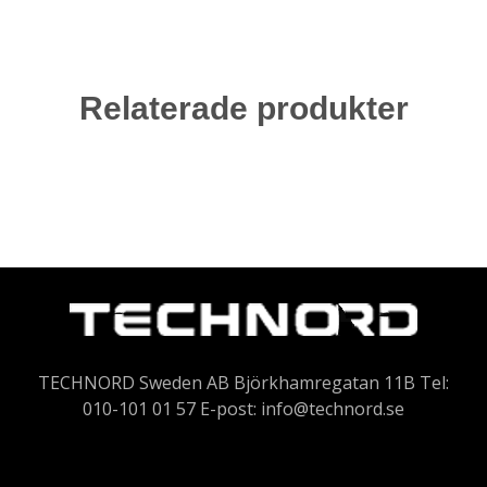
Relaterade produkter
TECHNORD Sweden AB Björkhamregatan 11B Tel:
010-101 01 57 E-post:
info@technord.se