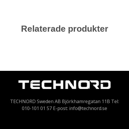
Relaterade produkter
TECHNORD Sweden AB Björkhamregatan 11B Tel:
010-101 01 57 E-post:
info@technord.se