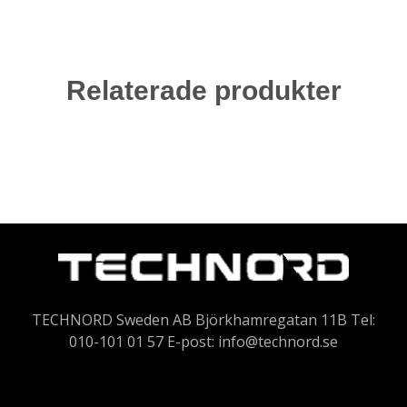
Relaterade produkter
TECHNORD Sweden AB Björkhamregatan 11B Tel:
010-101 01 57 E-post:
info@technord.se