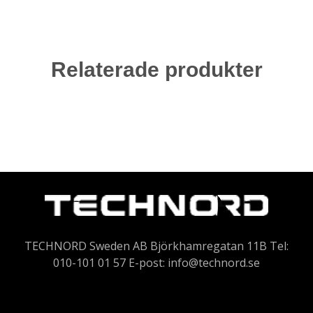
Relaterade produkter
TECHNORD Sweden AB Björkhamregatan 11B Tel:
010-101 01 57 E-post:
info@technord.se