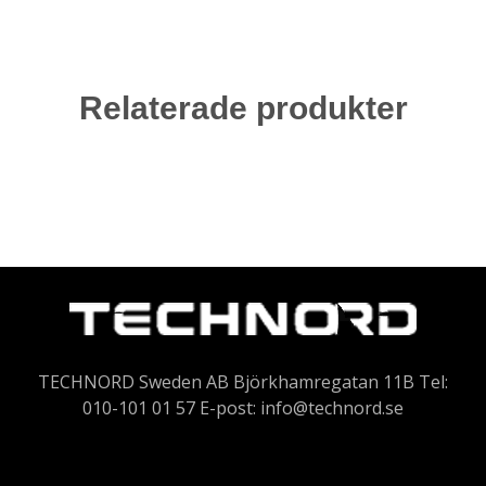
Relaterade produkter
TECHNORD Sweden AB Björkhamregatan 11B Tel:
010-101 01 57 E-post:
info@technord.se