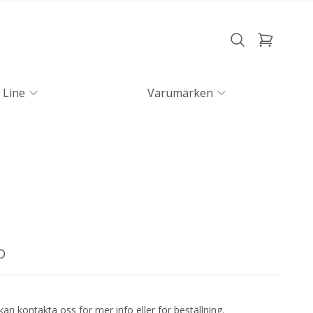
 Line
Varumärken
D
kan kontakta oss för mer info eller för beställning.