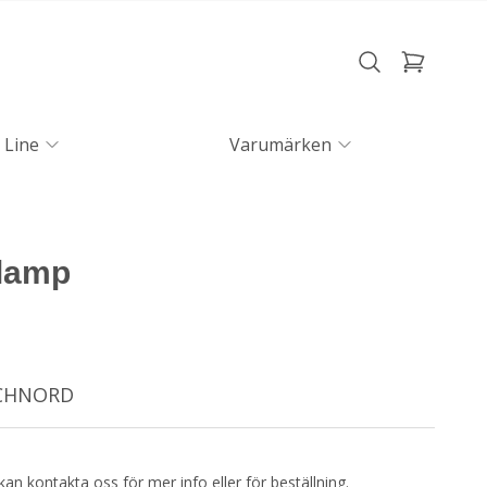
 Line
Varumärken
Clamp
ECHNORD
kan kontakta oss för mer info eller för beställning.