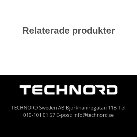
Relaterade produkter
TECHNORD Sweden AB Björkhamregatan 11B Tel:
010-101 01 57 E-post:
info@technord.se