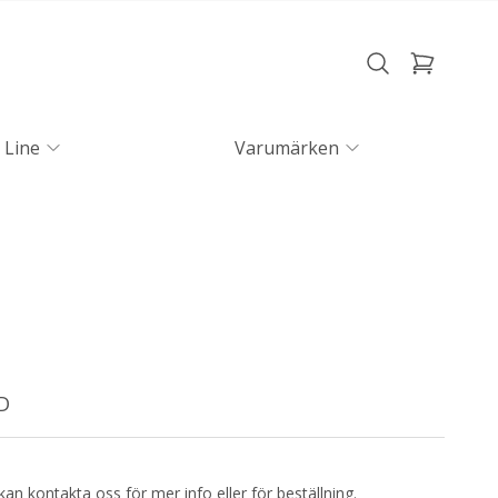
 Line
Varumärken
D
kan kontakta oss för mer info eller för beställning.