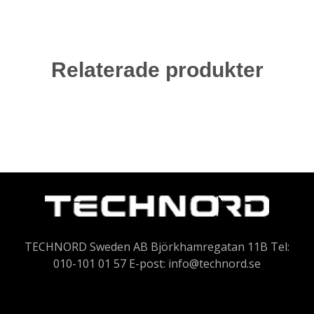
Relaterade produkter
TECHNORD Sweden AB Björkhamregatan 11B Tel:
010-101 01 57 E-post:
info@technord.se