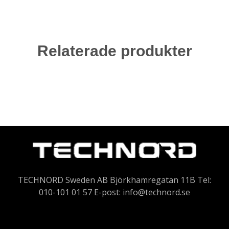
Relaterade produkter
TECHNORD Sweden AB Björkhamregatan 11B Tel:
010-101 01 57 E-post:
info@technord.se