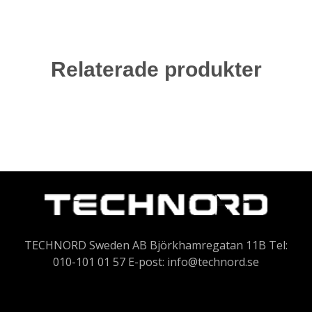
Relaterade produkter
TECHNORD Sweden AB Björkhamregatan 11B Tel:
010-101 01 57 E-post:
info@technord.se