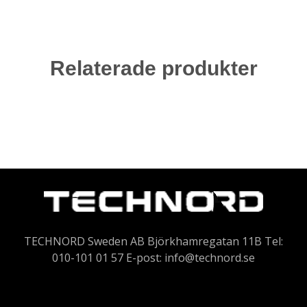
Relaterade produkter
TECHNORD Sweden AB Björkhamregatan 11B Tel:
010-101 01 57 E-post:
info@technord.se