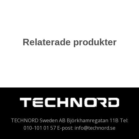
Relaterade produkter
TECHNORD Sweden AB Björkhamregatan 11B Tel:
010-101 01 57 E-post:
info@technord.se