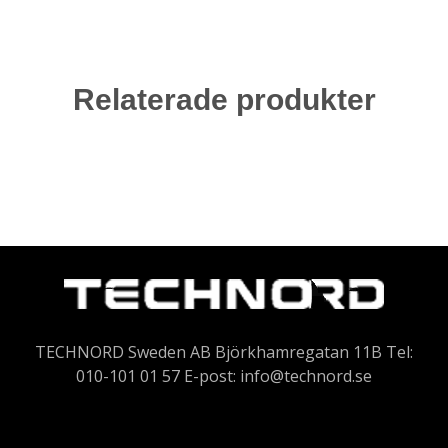
Relaterade produkter
TECHNORD Sweden AB Björkhamregatan 11B Tel:
010-101 01 57 E-post:
info@technord.se